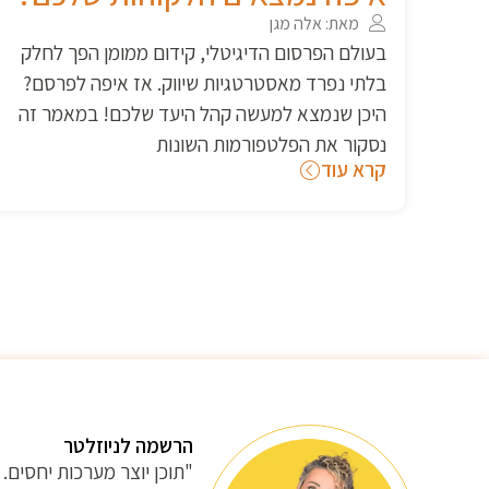
מאת: אלה מגן
 לחלק
בנוף הדיגיטלי כיום, לעסקים יש שפע אפשרויות בכ
פרסם?
הנוגע לקידום המוצרים או השירותים שלהם. שני
מר זה
אפיקים פופולריים לקידום הם קידום ממומן וקידום
אורגני בפלטפורמות השונות, אם כך מה נכון/טוב
יותר עבורך?
קרא עוד
הרשמה לניוזלטר
"תוכן יוצר מערכות יחסים. 