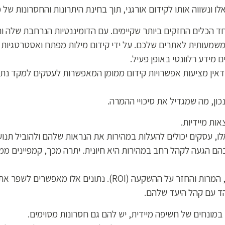
נשווה אותו לקידום אורגני, תוך בחינת היתרונות והחסרונות של כ
אחד הכלים החזקים ביותר שקיימים. עם הדומיננטיות הנרחבת שלה 
משמעותית לאתרים שלכם. על ידי קידום מילות מפתח ואסטרטגיות ה
ידע רלוונטי באופן פעיל.
ומה, ענקיות הרשתות החברתיות כמו META ולינקדאין מציעות אפשרויות קידום ממומן המאפשרות
כון, מה שמגדיל את סיכויי ההמרה.
אות מיידיות.
, עסקים יכולים להעלות במהירות את הנראות שלהם ולהוביל תנו
הם הגעה לקהל רחב במהירות היא חיונית. יתרה מכך, קמפיינים ממ
מפרסמים יכולים לעקוב אחר מדדים כגון חשיפה, קליקים, המרות והח
ד עם קהל היעד שלהם.
במונחים של חשיפה מיידית, יש להם גם חסרונות מסוימים.